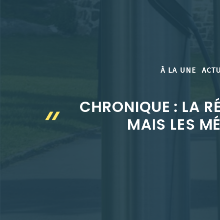
Aller
au
contenu
À LA UNE
ACTU
CHRONIQUE : LA R
MAIS LES M