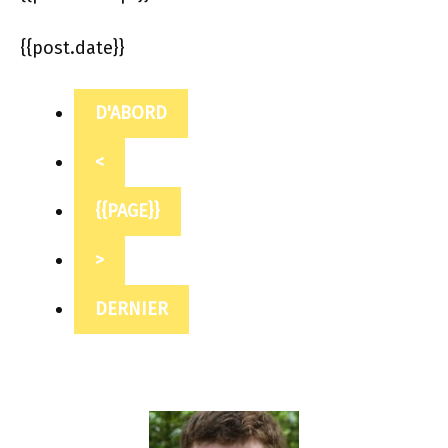
{{post.date}}
D'ABORD
<
{{PAGE}}
>
DERNIER