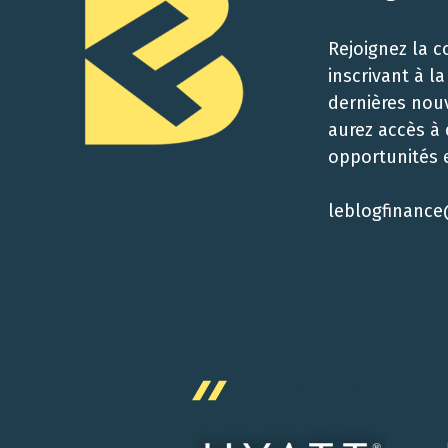
Rejoignez la 
inscrivant à l
dernières nouv
aurez accès à
opportunités e
leblogfinance
ILS PARLENT DE 